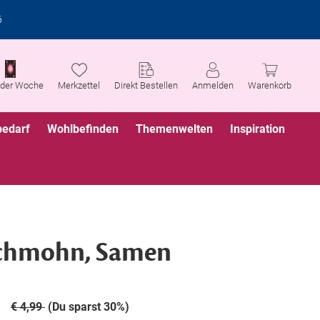
6
 der Woche
Merkzettel
Direkt Bestellen
Anmelden
Warenkorb
bedarf
Wohlbefinden
Themenwelten
Inspiration
schmohn, Samen
€ 4,99
(Du sparst 30%)