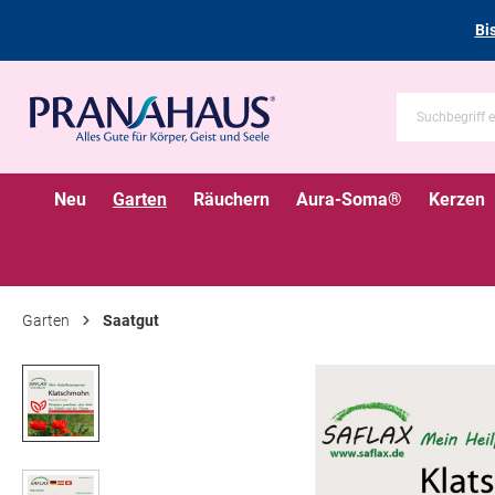
Bi
Neu
Garten
Räuchern
Aura-Soma®
Kerzen
Garten
Saatgut