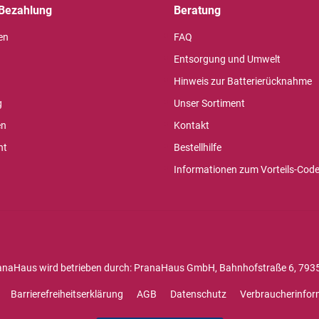
Bezahlung
Beratung
en
FAQ
Entsorgung und Umwelt
Hinweis zur Batterierücknahme
g
Unser Sortiment
en
Kontakt
ht
Bestellhilfe
Informationen zum Vorteils-Cod
anaHaus wird betrieben durch: PranaHaus GmbH, Bahnhofstraße 6, 7935
Barrierefreiheitserklärung
AGB
Datenschutz
Verbraucherinfor