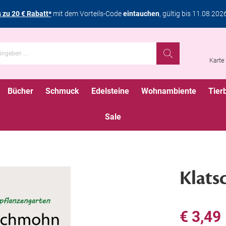
s zu 20 € Rabatt*
mit dem Vorteils-Code
eintauchen
, gültig bis 11.08.202
Karte
Bücher
Schmuck
Edelsteine
Wohnambiente
Tier
Sale
Klat
€ 3,49