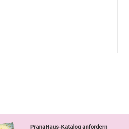
PranaHaus-Katalog anfordern