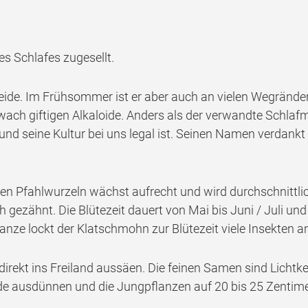
s Schlafes zugesellt.
reide. Im Frühsommer ist er aber auch an vielen Wegränd
wach giftigen Alkaloide. Anders als der verwandte Schlaf
und seine Kultur bei uns legal ist. Seinen Namen verdank
henden Pfahlwurzeln wächst aufrecht und wird durchschnittl
 gezähnt. Die Blütezeit dauert von Mai bis Juni / Juli und
lanze lockt der Klatschmohn zur Blütezeit viele Insekten a
irekt ins Freiland aussäen. Die feinen Samen sind Lichtk
nde ausdünnen und die Jungpflanzen auf 20 bis 25 Zentime