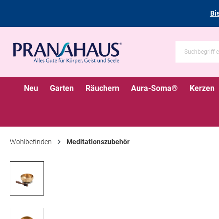
Bi
Neu
Garten
Räuchern
Aura-Soma®
Kerzen
Wohlbefinden
Meditationszubehör