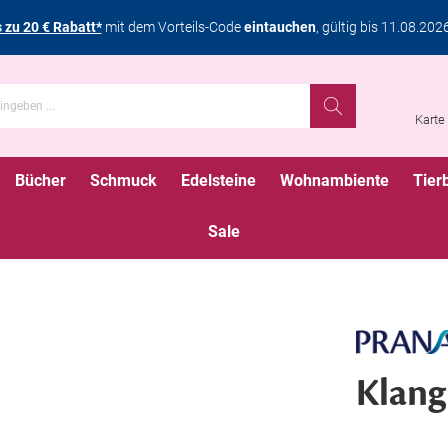
s zu 20 € Rabatt*
mit dem Vorteils-Code
eintauchen
, gültig bis 11.08.202
Karte
Bücher
Schmuck
Edelsteine
Wohnambiente
Tier
Sale
Klang