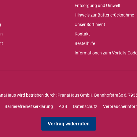
Entsorgung und Umwelt
Hinweis zur Batterierücknahme
g
Unser Sortiment
en
Kontakt
ht
Bestellhilfe
Informationen zum Vorteils-Cod
anaHaus wird betrieben durch: PranaHaus GmbH, Bahnhofstraße 6, 7935
Barrierefreiheitserklärung
AGB
Datenschutz
Verbraucherinfor
Vertrag widerrufen