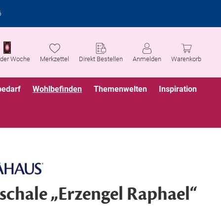
6
 der Woche
Merkzettel
Direkt Bestellen
Anmelden
Warenkorb
bedarf
Wohlbefinden
Themenwelten
Inspiration
schale „Erzengel Raphael“