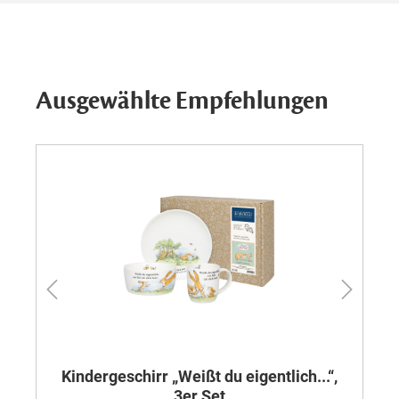
Ausgewählte Empfehlungen
Kindergeschirr „Weißt du eigentlich...“,
B
3er Set