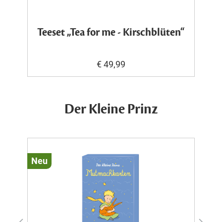
Teeset „Tea for me - Kirschblüten“
€ 49,99
Der Kleine Prinz
Neu
N