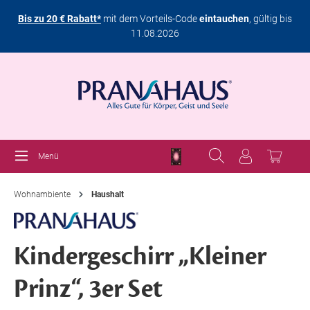
Bis zu 20 € Rabatt*
mit dem Vorteils-Code
eintauchen
, gültig bis
11.08.2026
Menü
Wohnambiente
Haushalt
Kindergeschirr „Kleiner
Prinz“, 3er Set