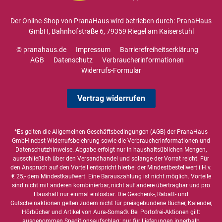
Der Online-Shop von PranaHaus wird betrieben durch: PranaHaus
GmbH, Bahnhofstraße 6, 79359 Riegel am Kaiserstuhl
© pranahaus.de
Impressum
Barrierefreiheitserklärung
AGB
Datenschutz
Verbraucherinformationen
Widerrufs-Formular
Vertrag widerrufen
*Es gelten die
Allgemeinen Geschäftsbedingungen
(AGB) der PranaHaus
GmbH nebst Widerrufsbelehrung sowie die
Verbraucherinformationen
und
Datenschutzhinweise
. Abgabe erfolgt nur in haushaltsüblichen Mengen,
ausschließlich über den Versandhandel und solange der Vorrat reicht. Für
den Anspruch auf den Vorteil entspricht hierbei der Mindestbestellwert i.H.v.
€ 25,- dem Mindestkaufwert. Eine Barauszahlung ist nicht möglich. Vorteile
sind nicht mit anderen kombinierbar, nicht auf andere übertragbar und pro
Haushalt nur einmal einlösbar. Die Geschenk-, Rabatt- und
Gutscheinaktionen gelten zudem nicht für preisgebundene Bücher, Kalender,
Hörbücher und Artikel von Aura-Soma®. Bei Portofrei-Aktionen gilt:
ausgenommen Speditionsaufschlag; nur für Lieferungen innerhalb