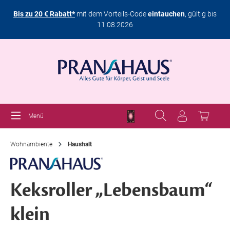
Bis zu 20 € Rabatt*
mit dem Vorteils-Code
eintauchen
, gültig bis
11.08.2026
Menü
Wohnambiente
Haushalt
Keksroller „Lebensbaum“
klein