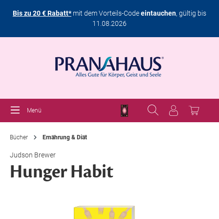
Bis zu 20 € Rabatt*
mit dem Vorteils-Code
eintauchen
, gültig bis
11.08.2026
Menü
Bücher
Ernährung & Diät
Judson Brewer
Hunger Habit