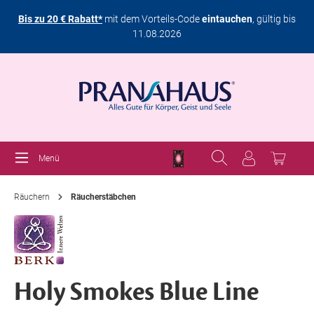
Bis zu 20 € Rabatt*
mit dem Vorteils-Code
eintauchen
, gültig bis
11.08.2026
Menü
Räuchern
Räucherstäbchen
Holy Smokes Blue Line