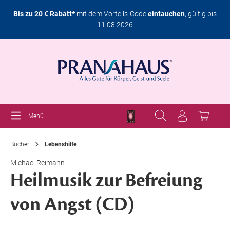
Bis zu 20 € Rabatt*
mit dem Vorteils-Code
eintauchen
, gültig bis
11.08.2026
Menü
Bücher
Lebenshilfe
Michael Reimann
Heilmusik zur Befreiung
von Angst (CD)