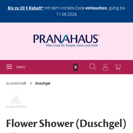
Bis zu 20 € Rabatt*
mit dem Vorteils-Code
eintauchen
, gültig bis
11.08.2026
Menü
Aura-Soma®
Duschgel
Flower Shower (Duschgel)