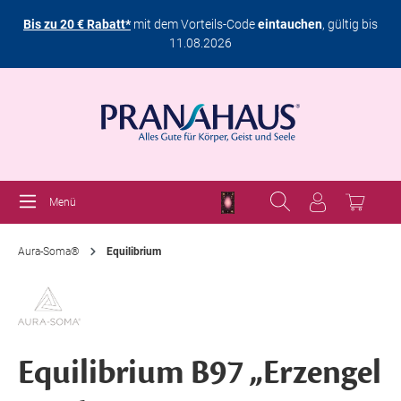
Bis zu 20 € Rabatt*
mit dem Vorteils-Code
eintauchen
, gültig bis
11.08.2026
Menü
Aura-Soma®
Equilibrium
Equilibrium B97 „Erzengel