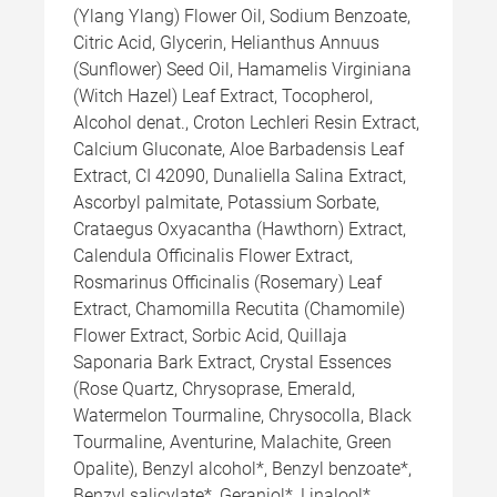
(Ylang Ylang) Flower Oil, Sodium Benzoate,
Citric Acid, Glycerin, Helianthus Annuus
(Sunflower) Seed Oil, Hamamelis Virginiana
(Witch Hazel) Leaf Extract, Tocopherol,
Alcohol denat., Croton Lechleri Resin Extract,
Calcium Gluconate, Aloe Barbadensis Leaf
Extract, CI 42090, Dunaliella Salina Extract,
Ascorbyl palmitate, Potassium Sorbate,
Crataegus Oxyacantha (Hawthorn) Extract,
Calendula Officinalis Flower Extract,
Rosmarinus Officinalis (Rosemary) Leaf
Extract, Chamomilla Recutita (Chamomile)
Flower Extract, Sorbic Acid, Quillaja
Saponaria Bark Extract, Crystal Essences
(Rose Quartz, Chrysoprase, Emerald,
Watermelon Tourmaline, Chrysocolla, Black
Tourmaline, Aventurine, Malachite, Green
Opalite), Benzyl alcohol*, Benzyl benzoate*,
Benzyl salicylate*, Geraniol*, Linalool*,