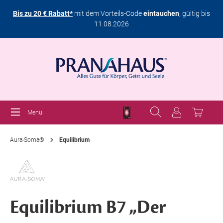
Bis zu 20 € Rabatt*
mit dem Vorteils-Code
eintauchen
, gültig bis
11.08.2026
Menü
Aura-Soma®
Equilibrium
Equilibrium B7 „Der