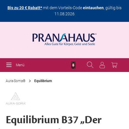
Bis zu 20 € Rabatt*
mit dem Vorteils-Code
eintauchen
, gültig bis
11.08.2026
Menü
Aura-Soma®
Equilibrium
Equilibrium B37 „Der