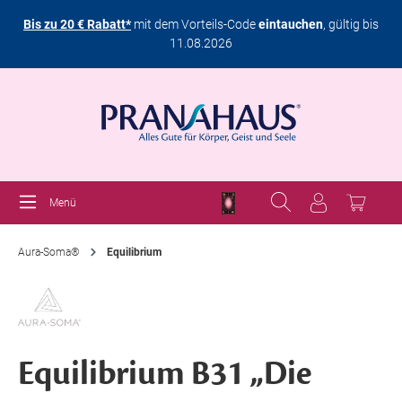
Bis zu 20 € Rabatt*
mit dem Vorteils-Code
eintauchen
, gültig bis
11.08.2026
Menü
Aura-Soma®
Equilibrium
Equilibrium B31 „Die