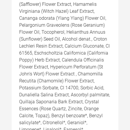
(Safflower) Flower Extract, Hamamelis
Virginiana (Witch Hazel) Leaf Extract,
Cananga odorata (Ylang Ylang) Flower Oil,
Pelargonium Graveolens (Rose Geranium)
Flower Oil, Tocopherol, Helianthus Annuus
(Sunflower) Seed Oil, Alcohol denat., Croton
Lechleri Resin Extract, Calcium Gluconate, CI
61565, Eschscholtzia Californica (California
Poppy) Herb Extract, Calendula Officinalis
Flower Extract, Hypericum Perforatum (St
John's Wort) Flower Extract , Chamomilla
Recutita (Chamomile) Flower Extract,
Potassium Sorbate, CI 14700, Sorbic Acid,
Dunaliella Salina Extract, Ascorbyl palmitate,
Quillaja Saponaria Bark Extract, Crystal
Essences (Rose Quartz, Zincite, Orange
Calcite, Topaz), Benzyl benzoate*, Benzyl
salicylate*, Citronellol*, Geraniol*,
Limonene*, Linalool*, Farnesol*