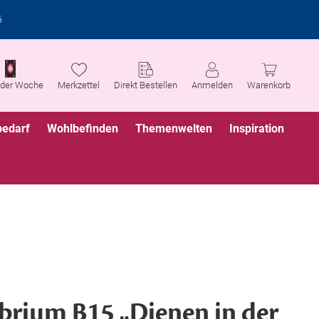
6
 der Woche
Merkzettel
Direkt Bestellen
Anmelden
Warenkorb
bedarf
Wohlbefinden
Themenwelten
Inspiration
ibrium B15 „Dienen in der