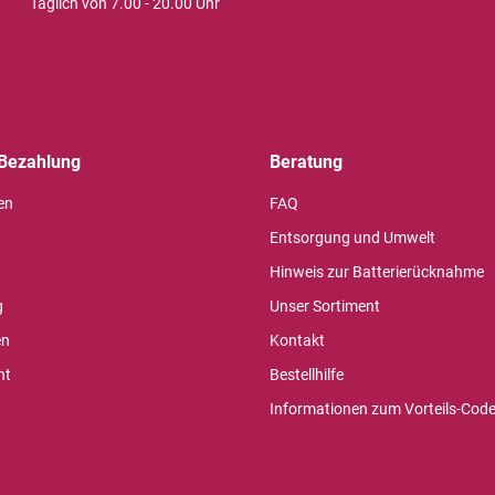
Täglich von 7.00 - 20.00 Uhr
Bezahlung
Beratung
en
FAQ
Entsorgung und Umwelt
Hinweis zur Batterierücknahme
g
Unser Sortiment
en
Kontakt
ht
Bestellhilfe
Informationen zum Vorteils-Cod