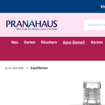
Bi
Neu
Garten
Räuchern
Aura-Soma®
Kerzen
Aura-Soma®
Equilibrium