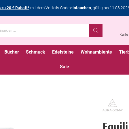
s zu 20 € Rabatt*
mit dem Vorteils-Code
eintauchen
, gültig bis 11.08.202
Karte
Bücher
Schmuck
Edelsteine
Wohnambiente
Tier
Sale
Equil