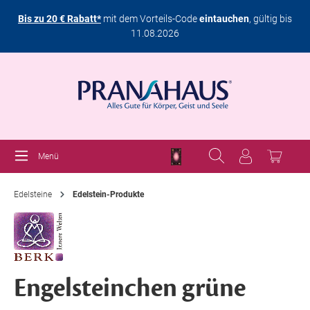
Bis zu 20 € Rabatt*
mit dem Vorteils-Code
eintauchen
, gültig bis
11.08.2026
Menü
Edelsteine
Edelstein-Produkte
Engelsteinchen grüne