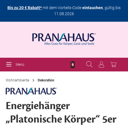
Bis zu 20 € Rabatt*
mit dem Vorteils-Code
eintauchen
, gültig bis
11.08.2026
Menü
Wohnambiente
Dekoration
Energiehänger
„Platonische Körper“ 5er