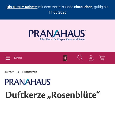
Bis zu 20 € Rabatt*
mit dem Vorteils-Code
eintauchen
, gültig bis
11.08.2026
Menü
Kerzen
Duftkerzen
Duftkerze „Rosenblüte“