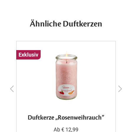
Ähnliche Duftkerzen
Exklusiv
Ex
Duftkerze „Rosenweihrauch”
Ab € 12,99