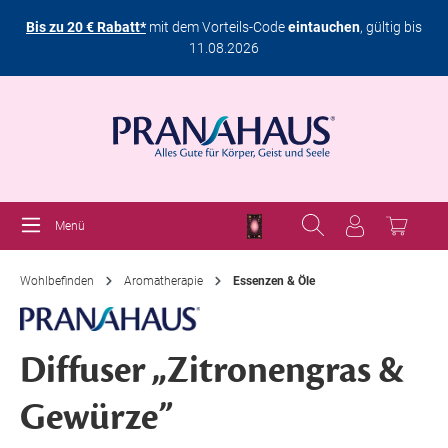
Bis zu 20 € Rabatt*
mit dem Vorteils-Code
eintauchen
, gültig bis
11.08.2026
Menü
Wohlbefinden
Aromatherapie
Essenzen & Öle
Diffuser „Zitronengras &
Gewürze”