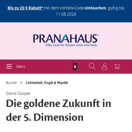
Bis zu 20 € Rabatt*
mit dem Vorteils-Code
eintauchen
, gültig bis
11.08.2026
Menü
Bücher
Lichtarbeit, Engel & Mystik
Diana Cooper
Die goldene Zukunft in
der 5. Dimension