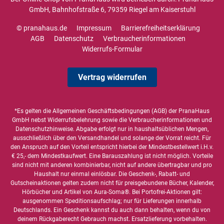
GmbH, Bahnhofstraße 6, 79359 Riegel am Kaiserstuhl
© pranahaus.de
Impressum
Barrierefreiheitserklärung
AGB
Datenschutz
Verbraucherinformationen
Widerrufs-Formular
Vertrag widerrufen
*Es gelten die
Allgemeinen Geschäftsbedingungen
(AGB) der PranaHaus
GmbH nebst Widerrufsbelehrung sowie die
Verbraucherinformationen
und
Datenschutzhinweise
. Abgabe erfolgt nur in haushaltsüblichen Mengen,
ausschließlich über den Versandhandel und solange der Vorrat reicht. Für
den Anspruch auf den Vorteil entspricht hierbei der Mindestbestellwert i.H.v.
€ 25,- dem Mindestkaufwert. Eine Barauszahlung ist nicht möglich. Vorteile
sind nicht mit anderen kombinierbar, nicht auf andere übertragbar und pro
Haushalt nur einmal einlösbar. Die Geschenk-, Rabatt- und
Gutscheinaktionen gelten zudem nicht für preisgebundene Bücher, Kalender,
Hörbücher und Artikel von Aura-Soma®. Bei Portofrei-Aktionen gilt:
ausgenommen Speditionsaufschlag; nur für Lieferungen innerhalb
Deutschlands. Ein Geschenk kannst du auch dann behalten, wenn du von
deinem Rückgaberecht Gebrauch machst. Ersatzlieferung vorbehalten.