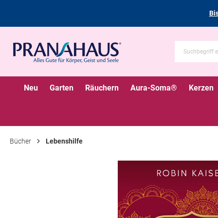
Bi
Neu
Garten
Räuchern
Aura-Soma®
Kerzen
Bücher
Lebenshilfe