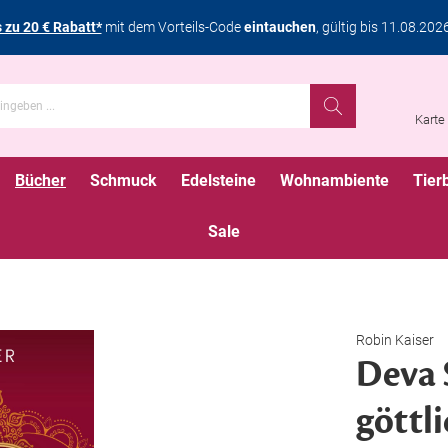
s zu 20 € Rabatt*
mit dem Vorteils-Code
eintauchen
, gültig bis 11.08.202
Karte
Bücher
Schmuck
Edelsteine
Wohnambiente
Tier
Sale
Robin Kaiser
Deva 
göttl