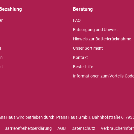
Bezahlung
Beratung
en
FAQ
Entsorgung und Umwelt
Hinweis zur Batterierücknahme
g
Unser Sortiment
en
Kontakt
ht
Bestellhilfe
Informationen zum Vorteils-Cod
anaHaus wird betrieben durch: PranaHaus GmbH, Bahnhofstraße 6, 7935
Barrierefreiheitserklärung
AGB
Datenschutz
Verbraucherinfor