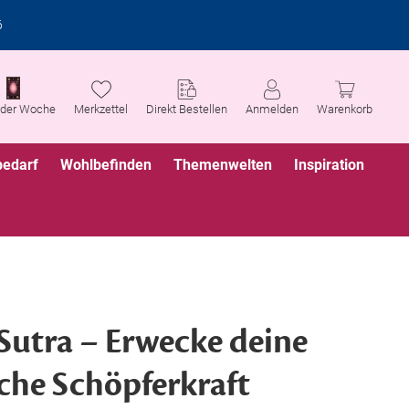
6
 der Woche
Merkzettel
Direkt Bestellen
Anmelden
Warenkorb
bedarf
Wohlbefinden
Themenwelten
Inspiration
Sutra – Erwecke deine
iche Schöpferkraft