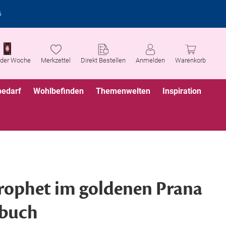
6
 der Woche
Merkzettel
Direkt Bestellen
Anmelden
Warenkorb
bedarf
Wohlbefinden
Themenwelten
Inspiration
rophet im goldenen Prana
rbuch