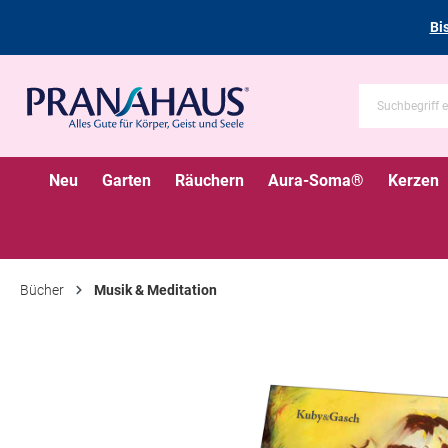
Bi
Neu
Garten
Räuchern
Aura-Soma®
Kerzen
Bücher
Musik & Meditation