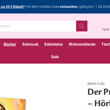
s zu 20 € Rabatt*
mit dem Vorteils-Code
eintauchen
, gültig bis 11.08.202
Karte
Bücher
Schmuck
Edelsteine
Wohnambiente
Tier
Sale
Beate Kuby
Der P
– Hö