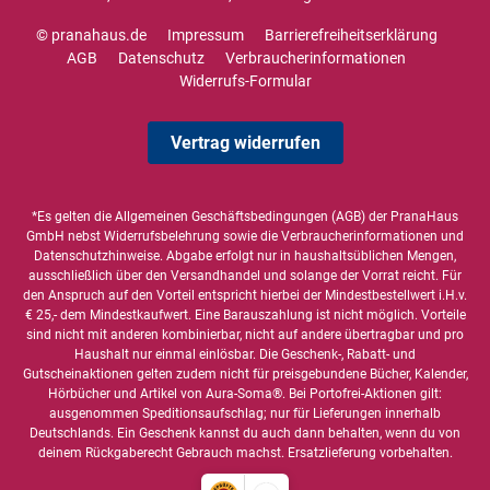
© pranahaus.de
Impressum
Barrierefreiheitserklärung
AGB
Datenschutz
Verbraucherinformationen
Widerrufs-Formular
Vertrag widerrufen
*Es gelten die
Allgemeinen Geschäftsbedingungen
(AGB) der PranaHaus
GmbH nebst Widerrufsbelehrung sowie die
Verbraucherinformationen
und
Datenschutzhinweise
. Abgabe erfolgt nur in haushaltsüblichen Mengen,
ausschließlich über den Versandhandel und solange der Vorrat reicht. Für
den Anspruch auf den Vorteil entspricht hierbei der Mindestbestellwert i.H.v.
€ 25,- dem Mindestkaufwert. Eine Barauszahlung ist nicht möglich. Vorteile
sind nicht mit anderen kombinierbar, nicht auf andere übertragbar und pro
Haushalt nur einmal einlösbar. Die Geschenk-, Rabatt- und
Gutscheinaktionen gelten zudem nicht für preisgebundene Bücher, Kalender,
Hörbücher und Artikel von Aura-Soma®. Bei Portofrei-Aktionen gilt:
ausgenommen Speditionsaufschlag; nur für Lieferungen innerhalb
Deutschlands. Ein Geschenk kannst du auch dann behalten, wenn du von
deinem Rückgaberecht Gebrauch machst. Ersatzlieferung vorbehalten.