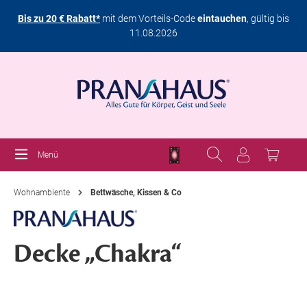
Bis zu 20 € Rabatt*
mit dem Vorteils-Code
eintauchen
, gültig bis
11.08.2026
Menü
Wohnambiente
Bettwäsche, Kissen & Co
Decke „Chakra“