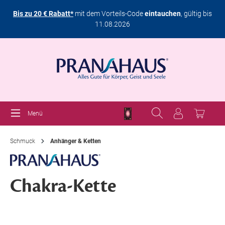
Bis zu 20 € Rabatt*
mit dem Vorteils-Code
eintauchen
, gültig bis
11.08.2026
Menü
Schmuck
Anhänger & Ketten
Chakra-Kette