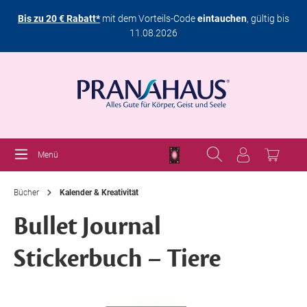
Bis zu 20 € Rabatt*
mit dem Vorteils-Code
eintauchen
, gültig bis
11.08.2026
Menü
Bücher
Kalender & Kreativität
Bullet Journal
Stickerbuch – Tiere