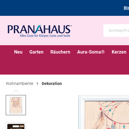
Bi
Neu
Garten
Räuchern
Aura-Soma®
Kerzen
Wohnambiente
Dekoration