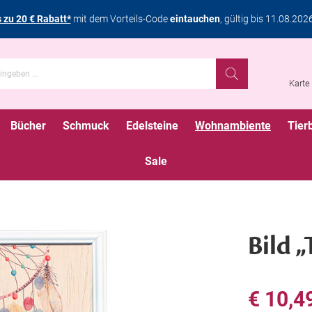
s zu 20 € Rabatt*
mit dem Vorteils-Code
eintauchen
, gültig bis 11.08.202
Karte
Bücher
Schmuck
Edelsteine
Wohnambiente
Tier
Sale
Bild 
€ 10,4