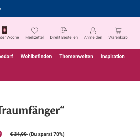
6
 der Woche
Merkzettel
Direkt Bestellen
Anmelden
Warenkorb
bedarf
Wohlbefinden
Themenwelten
Inspiration
„Traumfänger“
9
€ 34,99
(Du sparst 70%)