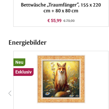
Bettwäsche „Traumfänger“, 155 x 220
cm + 80 x 80 cm
€ 55,99
€ 79,99
Energiebilder
Neu
Exklusiv