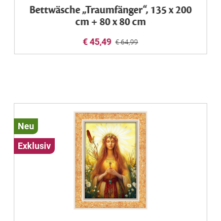
Bettwäsche „Traumfänger“, 135 x 200
cm + 80 x 80 cm
€ 45,49
€ 64,99
Neu
Exklusiv