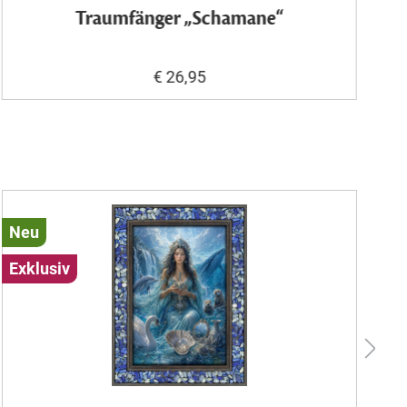
Traumfänger „Schamane“
€ 26,95
Neu
N
Exklusiv
Ex
W