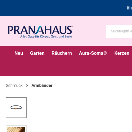
Bi
Neu
Garten
Räuchern
Aura-Soma®
Kerzen
Schmuck
Armbänder