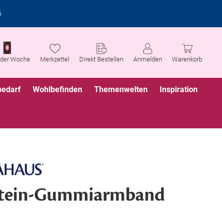
6
 der Woche
Merkzettel
Direkt Bestellen
Anmelden
Warenkorb
bedarf
Wohlbefinden
Themenwelten
Inspiration
stein-Gummiarmband