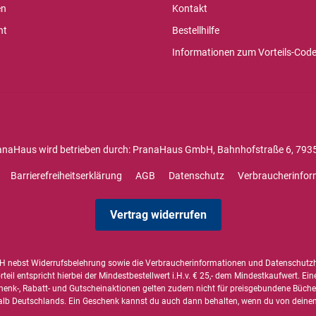
en
Kontakt
ht
Bestellhilfe
Informationen zum Vorteils-Cod
anaHaus wird betrieben durch: PranaHaus GmbH, Bahnhofstraße 6, 7935
Barrierefreiheitserklärung
AGB
Datenschutz
Verbraucherinfor
Vertrag widerrufen
 nebst Widerrufsbelehrung sowie die
Verbraucherinformationen
und
Datenschutz
il entspricht hierbei der Mindestbestellwert i.H.v. € 25,- dem Mindestkaufwert. Ein
henk-, Rabatt- und Gutscheinaktionen gelten zudem nicht für preisgebundene Bücher,
alb Deutschlands. Ein Geschenk kannst du auch dann behalten, wenn du von deinem