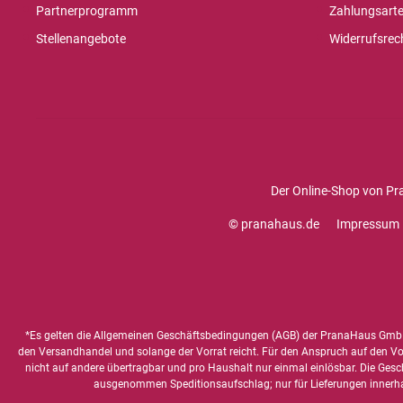
Partnerprogramm
Zahlungsart
Stellenangebote
Widerrufsrec
Der Online-Shop von Pr
© pranahaus.de
Impressum
*Es gelten die
Allgemeinen Geschäftsbedingungen
(AGB) der PranaHaus GmbH
den Versandhandel und solange der Vorrat reicht. Für den Anspruch auf den Vorte
nicht auf andere übertragbar und pro Haushalt nur einmal einlösbar. Die Gesc
ausgenommen Speditionsaufschlag; nur für Lieferungen innerh