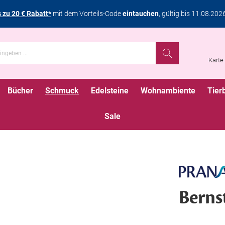
s zu 20 € Rabatt*
mit dem Vorteils-Code
eintauchen
, gültig bis 11.08.202
Karte
Bücher
Schmuck
Edelsteine
Wohnambiente
Tier
Sale
Bern