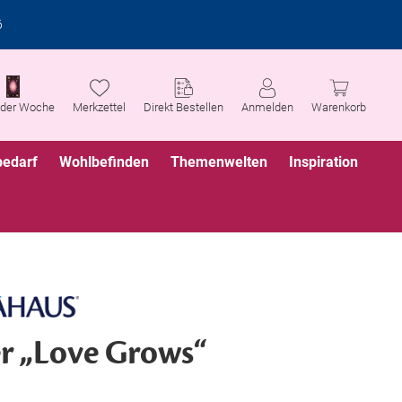
6
 der Woche
Merkzettel
Direkt Bestellen
Anmelden
Warenkorb
bedarf
Wohlbefinden
Themenwelten
Inspiration
r „Love Grows“