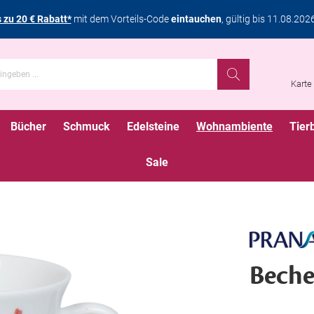
s zu 20 € Rabatt*
mit dem Vorteils-Code
eintauchen
, gültig bis 11.08.202
Karte
Bücher
Schmuck
Edelsteine
Wohnambiente
Tier
Sale
Beche