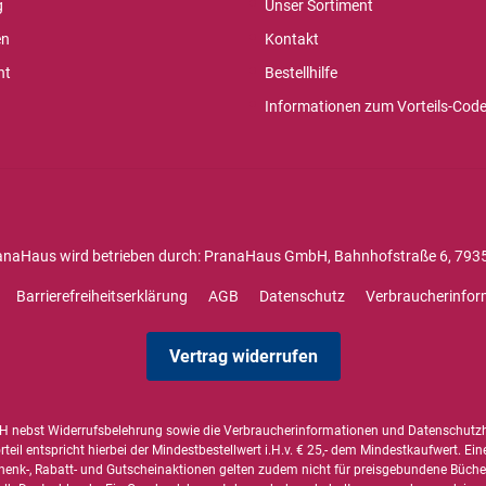
g
Unser Sortiment
en
Kontakt
ht
Bestellhilfe
Informationen zum Vorteils-Cod
anaHaus wird betrieben durch: PranaHaus GmbH, Bahnhofstraße 6, 7935
Barrierefreiheitserklärung
AGB
Datenschutz
Verbraucherinfor
Vertrag widerrufen
 nebst Widerrufsbelehrung sowie die
Verbraucherinformationen
und
Datenschutz
il entspricht hierbei der Mindestbestellwert i.H.v. € 25,- dem Mindestkaufwert. Ein
henk-, Rabatt- und Gutscheinaktionen gelten zudem nicht für preisgebundene Bücher,