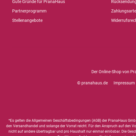
Gute Gründe für PranaHaus
Rücksendun
Partnerprogramm
Zahlungsart
Stellenangebote
Widerrufsrec
Der Online-Shop von Pr
© pranahaus.de
Impressum
*Es gelten die
Allgemeinen Geschäftsbedingungen
(AGB) der PranaHaus GmbH
den Versandhandel und solange der Vorrat reicht. Für den Anspruch auf den Vorte
nicht auf andere übertragbar und pro Haushalt nur einmal einlösbar. Die Gesc