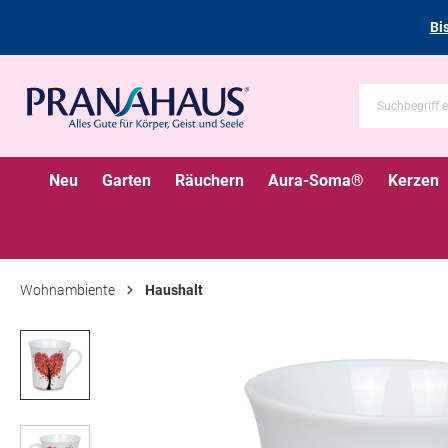
Bi
Neu
Garten
Räuchern
Aura-Soma®
Kerzen
Wohnambiente
Haushalt