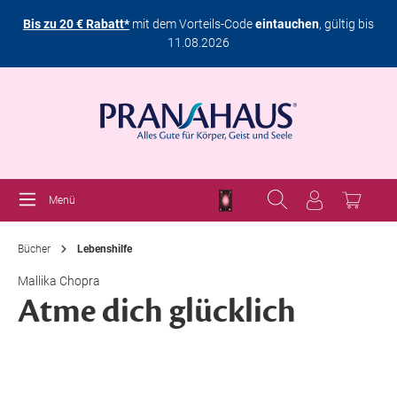
Bis zu 20 € Rabatt*
mit dem Vorteils-Code
eintauchen
, gültig bis
11.08.2026
Menü
Bücher
Lebenshilfe
Mallika Chopra
Atme dich glücklich