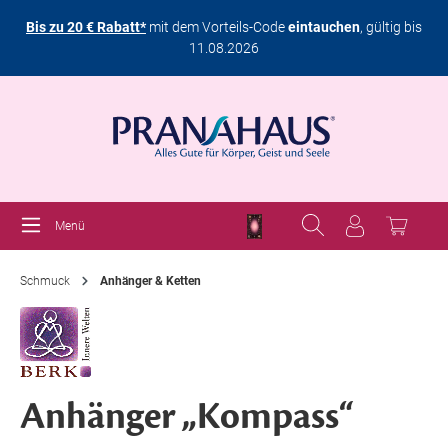
Bis zu 20 € Rabatt*
mit dem Vorteils-Code
eintauchen
, gültig bis
11.08.2026
Menü
Schmuck
Anhänger & Ketten
Anhänger „Kompass“