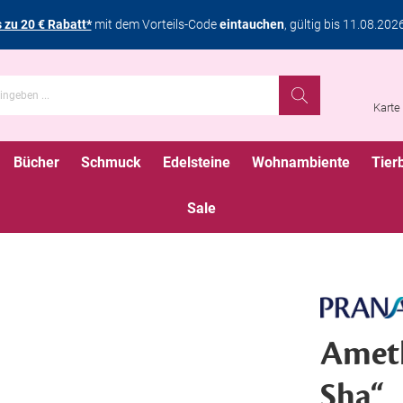
s zu 20 € Rabatt*
mit dem Vorteils-Code
eintauchen
, gültig bis 11.08.202
Karte
Bücher
Schmuck
Edelsteine
Wohnambiente
Tier
Sale
Ameth
Sha“