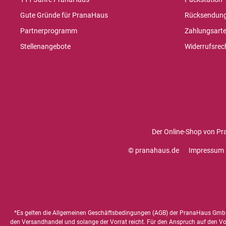
Gute Gründe für PranaHaus
Rücksendun
Partnerprogramm
Zahlungsart
Stellenangebote
Widerrufsrec
Der Online-Shop von Pr
© pranahaus.de
Impressum
*Es gelten die
Allgemeinen Geschäftsbedingungen
(AGB) der PranaHaus GmbH
den Versandhandel und solange der Vorrat reicht. Für den Anspruch auf den Vorte