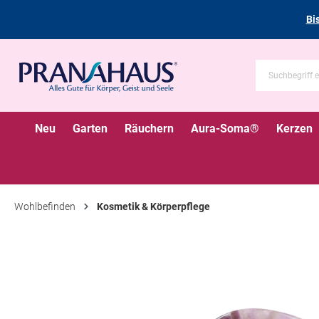
Bi
Neu
Garten
Räuchern
Aura-Soma®
Kerzen
Wohlbefinden
Kosmetik & Körperpflege