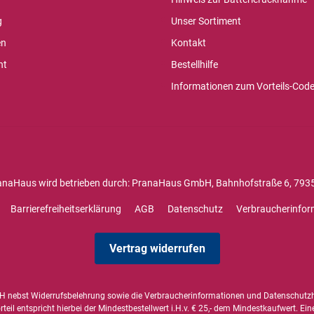
g
Unser Sortiment
en
Kontakt
ht
Bestellhilfe
Informationen zum Vorteils-Cod
anaHaus wird betrieben durch: PranaHaus GmbH, Bahnhofstraße 6, 7935
Barrierefreiheitserklärung
AGB
Datenschutz
Verbraucherinfor
Vertrag widerrufen
 nebst Widerrufsbelehrung sowie die
Verbraucherinformationen
und
Datenschutz
il entspricht hierbei der Mindestbestellwert i.H.v. € 25,- dem Mindestkaufwert. Ein