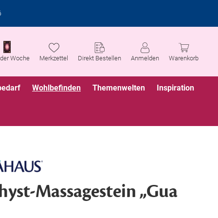
6
 der Woche
Merkzettel
Direkt Bestellen
Anmelden
Warenkorb
bedarf
Wohlbefinden
Themenwelten
Inspiration
yst-Massagestein „Gua