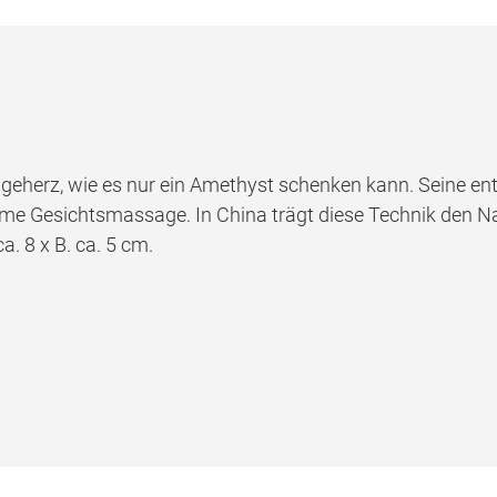
eherz, wie es nur ein Amethyst schenken kann. Seine en
ame Gesichtsmassage. In China trägt diese Technik den N
. 8 x B. ca. 5 cm.