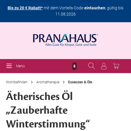
Bis zu 20 € Rabatt*
mit dem Vorteils-Code
eintauchen
, gültig bis
11.08.2026
Menü
Wohlbefinden
Aromatherapie
Essenzen & Öle
Ätherisches Öl
„Zauberhafte
Winterstimmung“