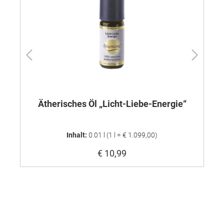
Ätherisches Öl „Licht-Liebe-Energie“
Ä
Inhalt:
0.01 l
(1 l = € 1.099,00)
€ 10,99