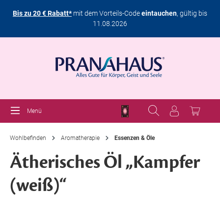
Bis zu 20 € Rabatt*
mit dem Vorteils-Code
eintauchen
, gültig bis
11.08.2026
Menü
Wohlbefinden
Aromatherapie
Essenzen & Öle
Ätherisches Öl „Kampfer
(weiß)“