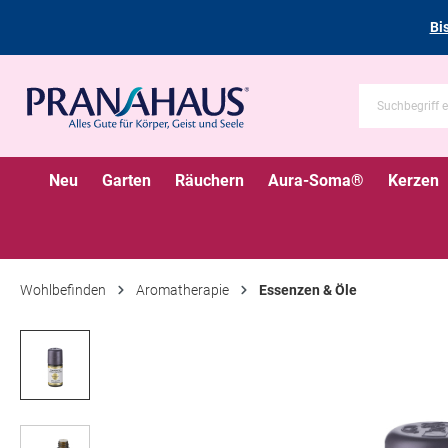
Bi
Neu
Garten
Räuchern
Aura-Soma®
Kerzen
Wohlbefinden
Aromatherapie
Essenzen & Öle