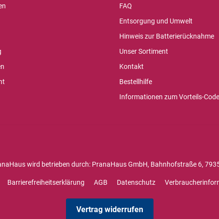
en
FAQ
Entsorgung und Umwelt
Hinweis zur Batterierücknahme
g
Unser Sortiment
en
Kontakt
ht
Bestellhilfe
Informationen zum Vorteils-Cod
anaHaus wird betrieben durch: PranaHaus GmbH, Bahnhofstraße 6, 7935
Barrierefreiheitserklärung
AGB
Datenschutz
Verbraucherinfor
Vertrag widerrufen