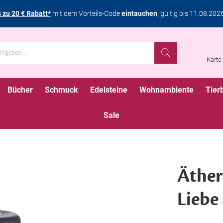
s zu 20 € Rabatt*
mit dem Vorteils-Code
eintauchen
, gültig bis 11.08.202
Karte
Bücher
Schmuck
Edelsteine
Wohnambiente
Tier
Sale
Ätheri
Liebe