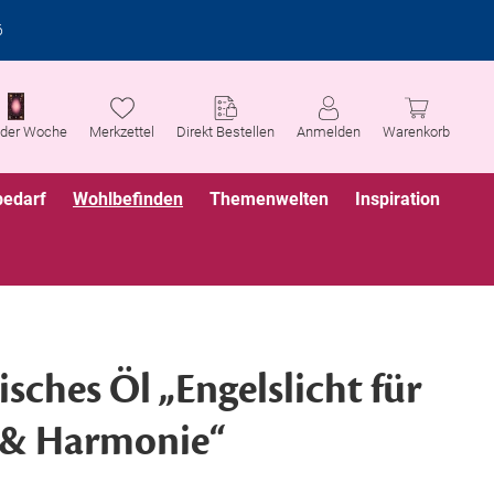
6
 der Woche
Merkzettel
Direkt Bestellen
Anmelden
Warenkorb
bedarf
Wohlbefinden
Themenwelten
Inspiration
sches Öl „Engelslicht für
 & Harmonie“