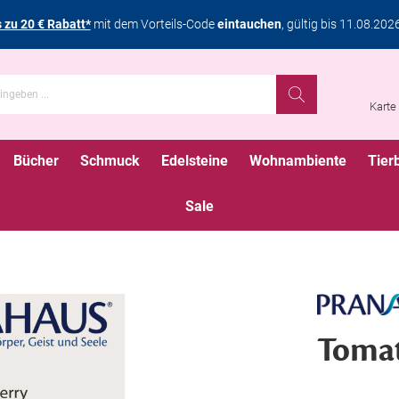
s zu 20 € Rabatt*
mit dem Vorteils-Code
eintauchen
, gültig bis 11.08.202
Karte
Bücher
Schmuck
Edelsteine
Wohnambiente
Tier
Sale
Tomat