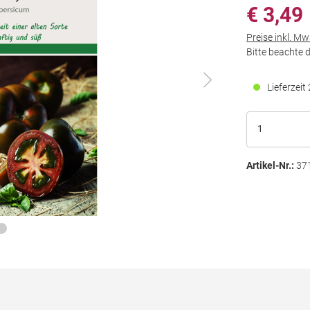
€ 3,49
Preise inkl. M
Bitte beachte 
Lieferzei
Artikel-Nr.:
37