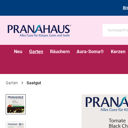
Bi
Neu
Garten
Räuchern
Aura-Soma®
Kerzen
Garten
Saatgut