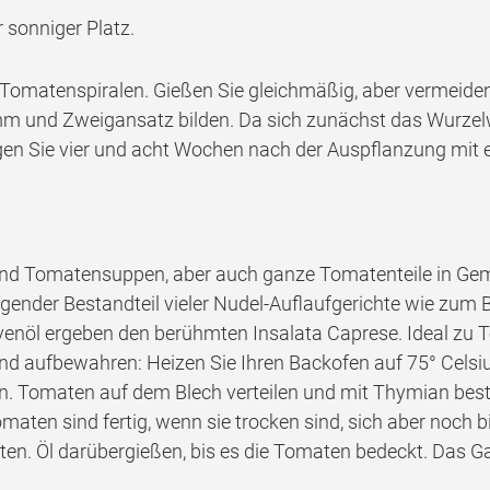
 sonniger Platz.
 Tomatenspiralen. Gießen Sie gleichmäßig, aber vermeiden
mm und Zweigansatz bilden. Da sich zunächst das Wurzelwer
en Sie vier und acht Wochen nach der Auspflanzung mit
 und Tomatensuppen, aber auch ganze Tomatenteile in Gem
gender Bestandteil vieler Nudel-Auflaufgerichte wie zum 
venöl ergeben den berühmten Insalata Caprese. Ideal zu
d aufbewahren: Heizen Sie Ihren Backofen auf 75° Celsiu
Tomaten auf dem Blech verteilen und mit Thymian bestreu
aten sind fertig, wenn sie trocken sind, sich aber noch 
en. Öl darübergießen, bis es die Tomaten bedeckt. Das 