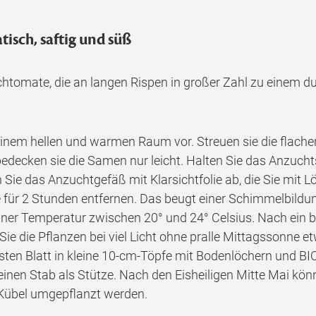
isch, saftig und süß
rschtomate, die an langen Rispen in großer Zahl zu einem du
 einem hellen und warmen Raum vor. Streuen sie die flac
ecken sie die Samen nur leicht. Halten Sie das Anzuchtsu
Sie das Anzuchtgefäß mit Klarsichtfolie ab, die Sie mit L
olie für 2 Stunden entfernen. Das beugt einer Schimmelbild
ner Temperatur zwischen 20° und 24° Celsius. Nach ein b
ie die Pflanzen bei viel Licht ohne pralle Mittagssonne e
sten Blatt in kleine 10-cm-Töpfe mit Bodenlöchern und BIO-
nen Stab als Stütze. Nach den Eisheiligen Mitte Mai kön
 Kübel umgepflanzt werden.