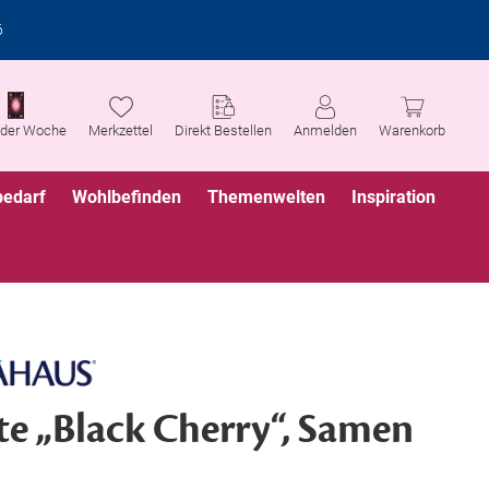
6
 der Woche
Merkzettel
Direkt Bestellen
Anmelden
Warenkorb
bedarf
Wohlbefinden
Themenwelten
Inspiration
e „Black Cherry“, Samen