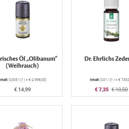
risches Öl „Olibanum“
Dr. Ehrlichs Zede
(Weihrauch)
nhalt:
0,005 l (1 l = € 2.998,00)
Inhalt:
0,01 l (1 l = € 735,
€ 14,99
€ 7,35
€ 10,50