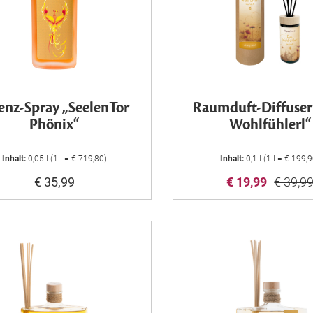
enz-Spray „SeelenTor
Raumduft-Diffuser
Phönix“
Wohlfühlerl“
Inhalt:
0,05 l (1 l = € 719,80)
Inhalt:
0,1 l (1 l = € 199,
€ 35,99
€ 19,99
€ 39,9