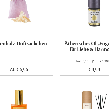
benholz-Duftsäckchen
Ätherisches Öl „Enge
für Liebe & Harm
Inhalt:
0,005 l (1 l = € 1.99
Ab € 5,95
€ 9,99