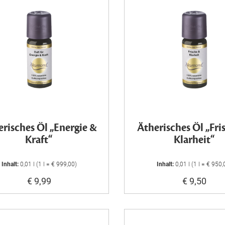
risches Öl „Energie &
Ätherisches Öl „Fri
Kraft“
Klarheit“
Inhalt:
0,01 l (1 l = € 999,00)
Inhalt:
0,01 l (1 l = € 950,
€ 9,99
€ 9,50