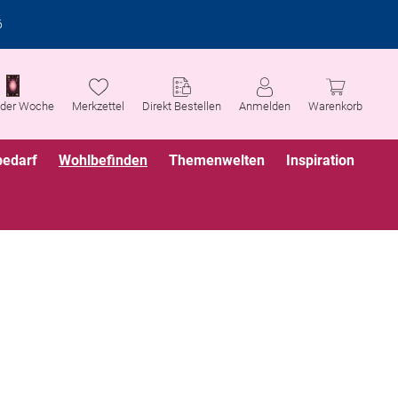
6
 der Woche
Merkzettel
Direkt Bestellen
Anmelden
Warenkorb
bedarf
Wohlbefinden
Themenwelten
Inspiration