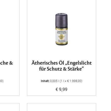
sche &
Ätherisches Öl „Engelslicht
für Schutz & Stärke“
00)
Inhalt:
0,005 l (1 l = € 1.998,00)
€ 9,99