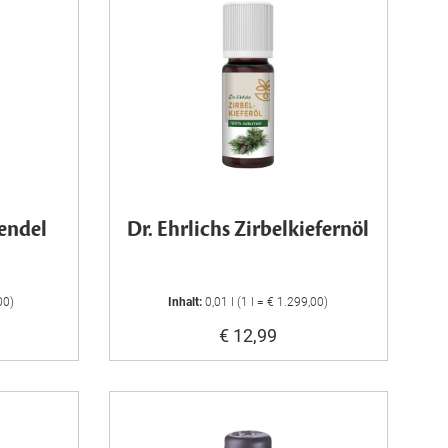
vendel
Dr. Ehrlichs Zirbelkiefernöl
00)
Inhalt:
0,01 l (1 l = € 1.299,00)
€ 12,99