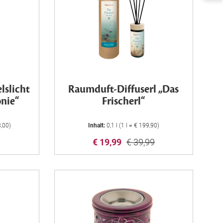
lslicht
Raumduft-Diffuserl „Das
onie“
Frischerl“
8,00)
Inhalt:
0,1 l (1 l = € 199,90)
€ 19,99
€ 39,99