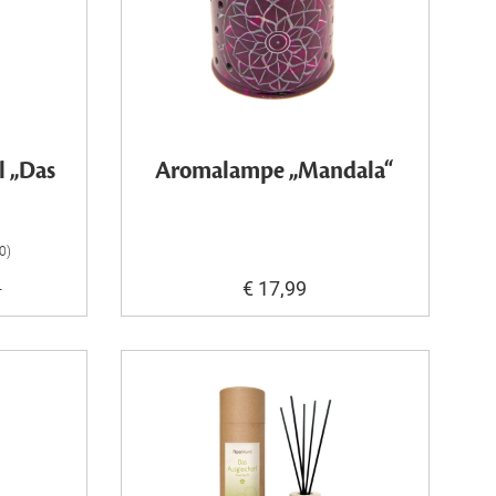
l „Das
Aromalampe „Mandala“
90)
9
€ 17,99