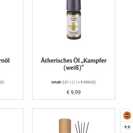
rnöl
Ätherisches Öl „Kampfer
(weiß)“
00)
Inhalt:
0,01 l (1 l = € 999,00)
€ 9,99
9,0