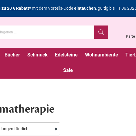
s zu 20 € Rabatt*
mit dem Vorteils-Code
eintauchen
, gültig bis 11.08.202
Karte
Bücher
Schmuck
Edelsteine
Wohnambiente
Tier
Sale
matherapie