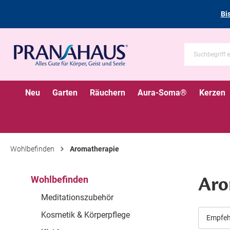
Bi
Neu
Garten
Räuchern
Aura-Soma®
Kerzen
Wohlbefinden
Aromatherapie
Aro
Wohlbefinden
Meditationszubehör
Kosmetik & Körperpflege