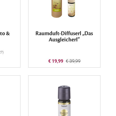
nto &
Raumduft-Diffuserl „Das
Ausgleicherl“
27)
€ 19,99
€ 39,99