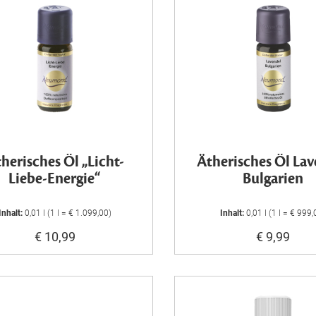
herisches Öl „Licht-
Ätherisches Öl La
Liebe-Energie“
Bulgarien
Inhalt:
0,01 l (1 l = € 1.099,00)
Inhalt:
0,01 l (1 l = € 999,
€ 10,99
€ 9,99