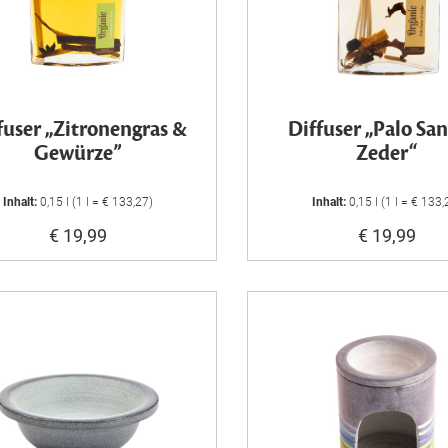
fuser „Zitronengras &
Diffuser „Palo Sa
Gewürze”
Zeder“
Inhalt:
0,15 l (1 l = € 133,27)
Inhalt:
0,15 l (1 l = € 133,
€ 19,99
€ 19,99